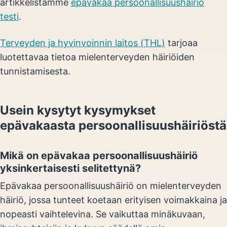
artikkelistamme
epävakaa persoonallisuushäiriö
testi
.
Terveyden ja hyvinvoinnin laitos (THL)
tarjoaa
luotettavaa tietoa mielenterveyden häiriöiden
tunnistamisesta.
Usein kysytyt kysymykset
epävakaasta persoonallisuushäiriöstä
Mikä on epävakaa persoonallisuushäiriö
yksinkertaisesti selitettynä?
Epävakaa persoonallisuushäiriö on mielenterveyden
häiriö, jossa tunteet koetaan erityisen voimakkaina ja
nopeasti vaihtelevina. Se vaikuttaa minäkuvaan,