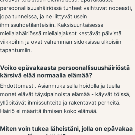
persoonallisuushäiriössä tunteet vaihtuvat nopeasti,
jopa tunneissa, ja ne liittyvät usein
ihmissuhdetilanteisiin. Kaksisuuntaisessa
mielialahäiriössä mielialajaksot kestävät päivistä
viikkoihin ja ovat vähemmän sidoksissa ulkoisiin
tapahtumiin.
Voiko epävakaasta persoonallisuushäiriöstä
kärsivä elää normaalia elämää?
Ehdottomasti. Asianmukaisella hoidolla ja tuella
monet elävät täysipainoista elämää - käyvät töissä,
ylläpitävät ihmissuhteita ja rakentavat perheitä.
Häiriö ei määritä ihmisen koko elämää.
Miten voin tukea läheistäni, jolla on epävakaa