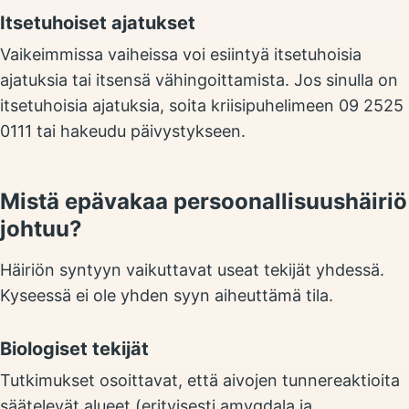
Itsetuhoiset ajatukset
Vaikeimmissa vaiheissa voi esiintyä itsetuhoisia
ajatuksia tai itsensä vähingoittamista. Jos sinulla on
itsetuhoisia ajatuksia, soita kriisipuhelimeen 09 2525
0111 tai hakeudu päivystykseen.
Mistä epävakaa persoonallisuushäiriö
johtuu?
Häiriön syntyyn vaikuttavat useat tekijät yhdessä.
Kyseessä ei ole yhden syyn aiheuttämä tila.
Biologiset tekijät
Tutkimukset osoittavat, että aivojen tunnereaktioita
säätelevät alueet (erityisesti amygdala ja