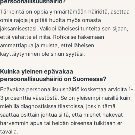
persoonallisuushäiriö?
Tärkeintä on oppia ymmärtämään häiriötä, asettaa
omia rajoja ja pitää huolta myös omasta
jaksamisestasi. Validoi läheisesi tunteita sen sijaan,
että vähättelet niitä. Rohkaise hakemaan
ammattiapua ja muista, ettei läheisen
käyttäytyminen ole sinun syytäsi.
Kuinka yleinen epävakaa
persoonallisuushäiriö on Suomessa?
Epävakaa persoonallisuushäiriö koskettaa arviolta 1-
3 prosenttia väestöstä. Se on yleisempi naisillä kuin
miehillä diagnostisissa tilastoissa, joskin tämä
saattaa osittain johtua siitä, että miehet hakevat
harvemmin apua tai heidän oireensa tulkitaan eri
tavalla.