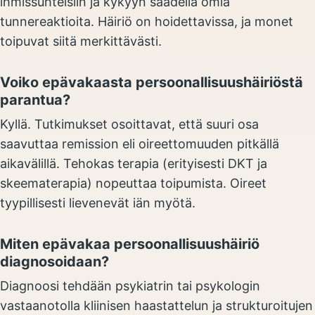
ihmissuhteisiin ja kykyyn säädellä omia
tunnereaktioita. Häiriö on hoidettavissa, ja monet
toipuvat siitä merkittävästi.
Voiko epävakaasta persoonallisuushäiriöstä
parantua?
Kyllä. Tutkimukset osoittavat, että suuri osa
saavuttaa remission eli oireettomuuden pitkällä
aikavälillä. Tehokas terapia (erityisesti DKT ja
skeematerapia) nopeuttaa toipumista. Oireet
tyypillisesti lievenevät iän myötä.
Miten epävakaa persoonallisuushäiriö
diagnosoidaan?
Diagnoosi tehdään psykiatrin tai psykologin
vastaanotolla kliinisen haastattelun ja strukturoitujen