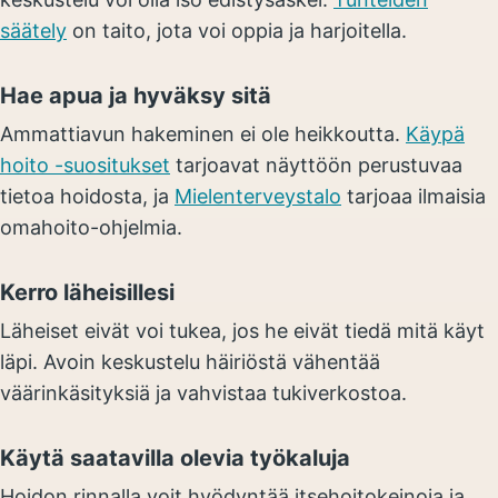
säätely
on taito, jota voi oppia ja harjoitella.
Hae apua ja hyväksy sitä
Ammattiavun hakeminen ei ole heikkoutta.
Käypä
hoito -suositukset
tarjoavat näyttöön perustuvaa
tietoa hoidosta, ja
Mielenterveystalo
tarjoaa ilmaisia
omahoito-ohjelmia.
Kerro läheisillesi
Läheiset eivät voi tukea, jos he eivät tiedä mitä käyt
läpi. Avoin keskustelu häiriöstä vähentää
väärinkäsityksiä ja vahvistaa tukiverkostoa.
Käytä saatavilla olevia työkaluja
Hoidon rinnalla voit hyödyntää itsehoitokeinoja ja