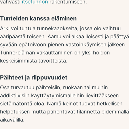
vahvasti
itsetunnon
rakentumiseen.
Tunteiden kanssa eläminen
Arki voi tuntua tunnekaaokselta, jossa olo vaihtuu
ääripäästä toiseen. Aamu voi alkaa iloisesti ja päättyä
syvään epätoivoon pienen vastoinkäymisen jälkeen.
Tunne-elämän vakauttaminen on yksi hoidon
keskeisimmistä tavoitteista.
Päihteet ja riippuvuudet
Osa turvautuu päihteisiin, ruokaan tai muihin
addiktiivisiin käyttäytymismalleihin lievittääkseen
sietämätöntä oloa. Nämä keinot tuovat hetkellisen
helpotuksen mutta pahentavat tilannetta pidemmällä
aikavälillä.