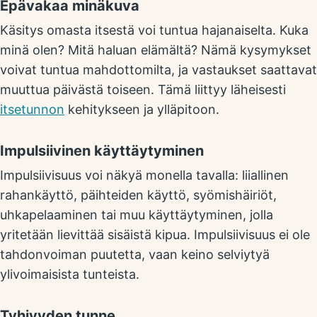
Epävakaa minäkuva
Käsitys omasta itsestä voi tuntua hajanaiselta. Kuka
minä olen? Mitä haluan elämältä? Nämä kysymykset
voivat tuntua mahdottomilta, ja vastaukset saattavat
muuttua päivästä toiseen. Tämä liittyy läheisesti
itsetunnon
kehitykseen ja ylläpitoon.
Impulsiivinen käyttäytyminen
Impulsiivisuus voi näkyä monella tavalla: liiallinen
rahankäyttö, päihteiden käyttö, syömishäiriöt,
uhkapelaaminen tai muu käyttäytyminen, jolla
yritetään lievittää sisäistä kipua. Impulsiivisuus ei ole
tahdonvoiman puutetta, vaan keino selviytyä
ylivoimaisista tunteista.
Tyhjyyden tunne