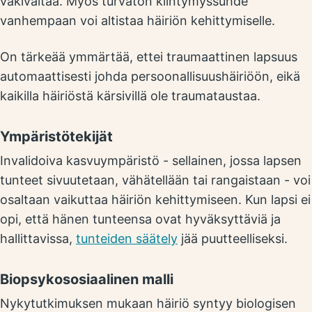
väkivaltaa. Myös turvaton kiintymyssuhde
vanhempaan voi altistaa häiriön kehittymiselle.
On tärkeää ymmärtää, ettei traumaattinen lapsuus
automaattisesti johda persoonallisuushäiriöön, eikä
kaikilla häiriöstä kärsivillä ole traumataustaa.
Ympäristötekijät
Invalidoiva kasvuympäristö - sellainen, jossa lapsen
tunteet sivuutetaan, vähätellään tai rangaistaan - voi
osaltaan vaikuttaa häiriön kehittymiseen. Kun lapsi ei
opi, että hänen tunteensa ovat hyväksyttäviä ja
hallittavissa,
tunteiden säätely
jää puutteelliseksi.
Biopsykososiaalinen malli
Nykytutkimuksen mukaan häiriö syntyy biologisen