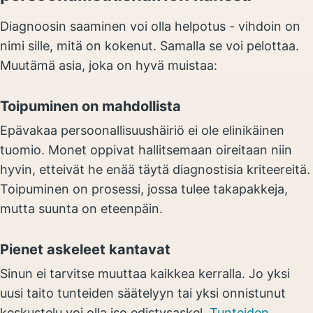
Diagnoosin saaminen voi olla helpotus - vihdoin on
nimi sille, mitä on kokenut. Samalla se voi pelottaa.
Muutämä asia, joka on hyvä muistaa:
Toipuminen on mahdollista
Epävakaa persoonallisuushäiriö ei ole elinikäinen
tuomio. Monet oppivat hallitsemaan oireitaan niin
hyvin, etteivät he enää täytä diagnostisia kriteereitä.
Toipuminen on prosessi, jossa tulee takapakkeja,
mutta suunta on eteenpäin.
Pienet askeleet kantavat
Sinun ei tarvitse muuttaa kaikkea kerralla. Jo yksi
uusi taito tunteiden säätelyyn tai yksi onnistunut
keskustelu voi olla iso edistysaskel.
Tunteiden