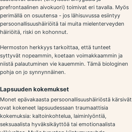
prefrontaalinen aivokuori) toimivat eri tavalla. Myös
perimällä on osuutensa - jos lähisuvussa esiintyy
persoonallisuushäiriöitä tai muita mielenterveyden
häiriöitä, riski on kohonnut.
Hermoston herkkyys tarkoittaa, että tunteet
syttyvät nopeammin, koetaan voimakkaammin ja
niistä palautuminen vie kauemmin. Tämä biologinen
pohja on jo synnynnäinen.
Lapsuuden kokemukset
Monet epävakaasta persoonallisuushäiriöstä kärsivät
ovat kokeneet lapsuudessaan traumaattisia
kokemuksia: kaltoinkohtelua, laiminlyöntiä,
seksuaalista hyväksikäyttöä tai emotionaalista