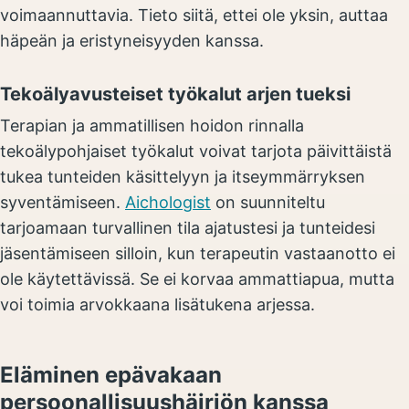
voimaannuttavia. Tieto siitä, ettei ole yksin, auttaa
häpeän ja eristyneisyyden kanssa.
Tekoälyavusteiset työkalut arjen tueksi
Terapian ja ammatillisen hoidon rinnalla
tekoälypohjaiset työkalut voivat tarjota päivittäistä
tukea tunteiden käsittelyyn ja itseymmärryksen
syventämiseen.
Aichologist
on suunniteltu
tarjoamaan turvallinen tila ajatustesi ja tunteidesi
jäsentämiseen silloin, kun terapeutin vastaanotto ei
ole käytettävissä. Se ei korvaa ammattiapua, mutta
voi toimia arvokkaana lisätukena arjessa.
Eläminen epävakaan
persoonallisuushäiriön kanssa