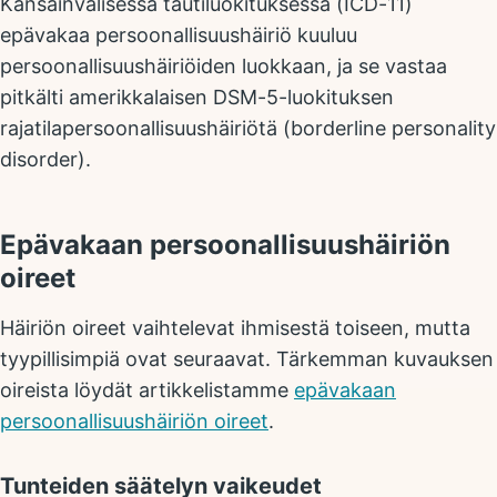
Kansainvälisessä tautiluokituksessa (ICD-11)
epävakaa persoonallisuushäiriö kuuluu
persoonallisuushäiriöiden luokkaan, ja se vastaa
pitkälti amerikkalaisen DSM-5-luokituksen
rajatilapersoonallisuushäiriötä (borderline personality
disorder).
Epävakaan persoonallisuushäiriön
oireet
Häiriön oireet vaihtelevat ihmisestä toiseen, mutta
tyypillisimpiä ovat seuraavat. Tärkemman kuvauksen
oireista löydät artikkelistamme
epävakaan
persoonallisuushäiriön oireet
.
Tunteiden säätelyn vaikeudet