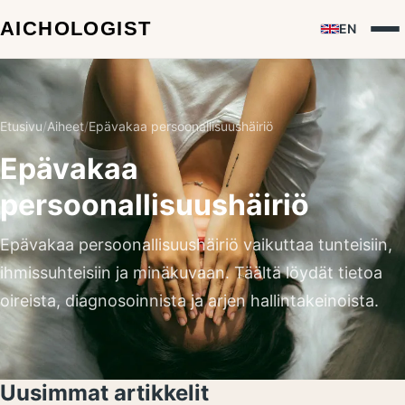
EN
Etusivu
/
Aiheet
/
Epävakaa persoonallisuushäiriö
Epävakaa
persoonallisuushäiriö
Epävakaa persoonallisuushäiriö vaikuttaa tunteisiin,
ihmissuhteisiin ja minäkuvaan. Täältä löydät tietoa
oireista, diagnosoinnista ja arjen hallintakeinoista.
Uusimmat artikkelit