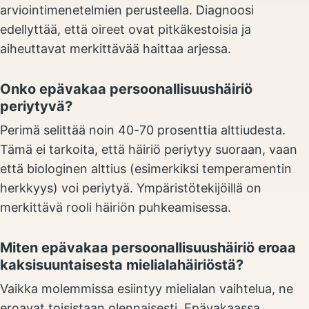
arviointimenetelmien perusteella. Diagnoosi
edellyttää, että oireet ovat pitkäkestoisia ja
aiheuttavat merkittävää haittaa arjessa.
Onko epävakaa persoonallisuushäiriö
periytyvä?
Perimä selittää noin 40-70 prosenttia alttiudesta.
Tämä ei tarkoita, että häiriö periytyy suoraan, vaan
että biologinen alttius (esimerkiksi temperamentin
herkkyys) voi periytyä. Ympäristötekijöillä on
merkittävä rooli häiriön puhkeamisessa.
Miten epävakaa persoonallisuushäiriö eroaa
kaksisuuntaisesta mielialahäiriöstä?
Vaikka molemmissa esiintyy mielialan vaihtelua, ne
eroavat toisistaan olennaisesti. Epävakaassa