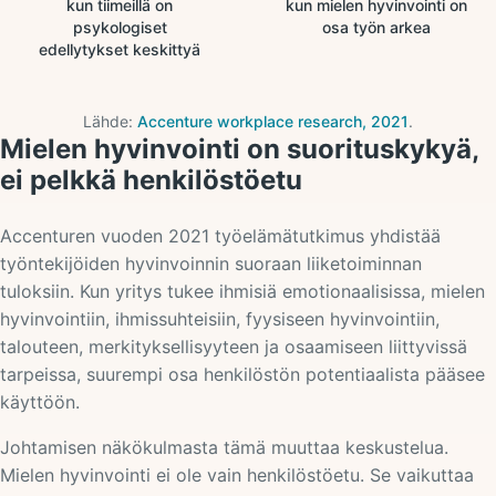
kun tiimeillä on
kun mielen hyvinvointi on
psykologiset
osa työn arkea
edellytykset keskittyä
Lähde:
Accenture workplace research, 2021
.
Mielen hyvinvointi on suorituskykyä,
ei pelkkä henkilöstöetu
Accenturen vuoden 2021 työelämätutkimus yhdistää
työntekijöiden hyvinvoinnin suoraan liiketoiminnan
tuloksiin. Kun yritys tukee ihmisiä emotionaalisissa, mielen
hyvinvointiin, ihmissuhteisiin, fyysiseen hyvinvointiin,
talouteen, merkityksellisyyteen ja osaamiseen liittyvissä
tarpeissa, suurempi osa henkilöstön potentiaalista pääsee
käyttöön.
Johtamisen näkökulmasta tämä muuttaa keskustelua.
Mielen hyvinvointi ei ole vain henkilöstöetu. Se vaikuttaa