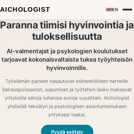
EN
Paranna tiimisi hyvinvointia ja
tuloksellisuutta
AI-valmentajat ja psykologien koulutukset
tarjoavat kokonaisvaltaista tukea työyhteisön
hyvinvoinnille.
Työelämän paineet kasautuvat esihenkilöiden harteille.
Sairauspoissaolot, uupumiset ja työtehon lasku maksavat
yrityksille satoja tuhansia euroja vuosittain. Aichologist
yhdistää tekoälyn ja psykologisen asiantuntemuksen
yrityksesi tueksi.
Pyydä esittely