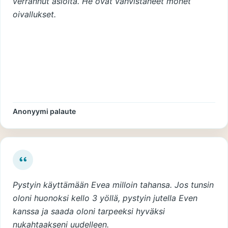
verrannut asioita. He ovat vahvistaneet monet
oivallukset.
Anonyymi palaute
Pystyin käyttämään Evea milloin tahansa. Jos tunsin
oloni huonoksi kello 3 yöllä, pystyin jutella Even
kanssa ja saada oloni tarpeeksi hyväksi
nukahtaakseni uudelleen.