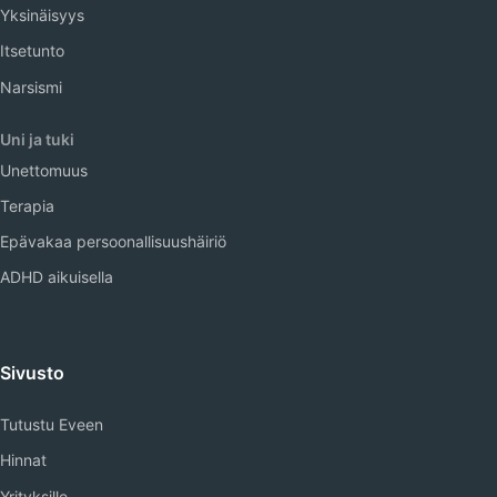
Yksinäisyys
Itsetunto
Narsismi
Uni ja tuki
Unettomuus
Terapia
Epävakaa persoonallisuushäiriö
ADHD aikuisella
Sivusto
Tutustu Eveen
Hinnat
Yrityksille