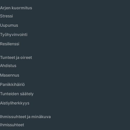
Arjen kuormitus
Stressi
Uupumus
Työhyvinvointi
Resilienssi
Tunteet ja oireet
Ahdistus
Masennus
Paniikkihäiriö
Tunteiden säätely
Aistiyliherkkyys
Ihmissuhteet ja minäkuva
Ihmissuhteet