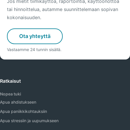
Jos mietit tiimikäyttöä, raportointia, käyttöönottoa
tai hinnoittelua, autamme suunnittelemaan sopivan
kokonaisuuden.
Ota yhteyttä
Vastaamme 24 tunnin sisällä.
Ratkaisut
Nopea tuki
Apua ahdistukseen
Apua paniikkikohtauksiin
Apua stressiin ja uupumukseen