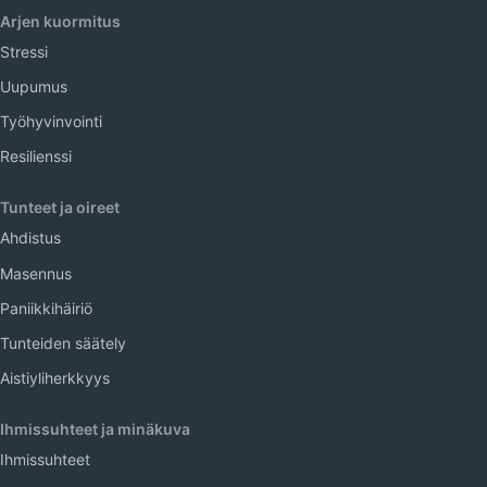
Arjen kuormitus
Stressi
Uupumus
Työhyvinvointi
Resilienssi
Tunteet ja oireet
Ahdistus
Masennus
Paniikkihäiriö
Tunteiden säätely
Aistiyliherkkyys
Ihmissuhteet ja minäkuva
Ihmissuhteet