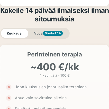
Kokeile 14 päivää ilmaiseksi ilman
sitoumuksia
Kuukausi
Vuosi
Säästä 47 %
Perinteinen terapia
~400 €/kk
4 käyntiä á ~100 €
Jopa kuukausien jonotusaika terapiaan
Apua vain sovittuina aikoina
Rajoitettu määrä tapaamisia