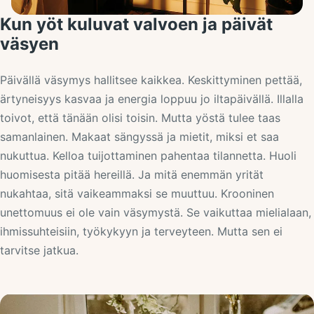
Kun yöt kuluvat valvoen ja päivät
väsyen
Päivällä väsymys hallitsee kaikkea. Keskittyminen pettää,
ärtyneisyys kasvaa ja energia loppuu jo iltapäivällä. Illalla
toivot, että tänään olisi toisin. Mutta yöstä tulee taas
samanlainen. Makaat sängyssä ja mietit, miksi et saa
nukuttua. Kelloa tuijottaminen pahentaa tilannetta. Huoli
huomisesta pitää hereillä. Ja mitä enemmän yrität
nukahtaa, sitä vaikeammaksi se muuttuu. Krooninen
unettomuus ei ole vain väsymystä. Se vaikuttaa mielialaan,
ihmissuhteisiin, työkykyyn ja terveyteen. Mutta sen ei
tarvitse jatkua.