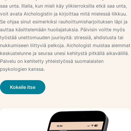
saa unta. Illalla, kun mieli käy ylikierroksilla etkä saa unta,
voit avata Aichologistin ja kirjoittaa mitä mielessä liikkuu.
Se ohjaa sinut esimerkiksi rauhoittumisharjoituksen läpi ja
auttaa käsittelemään huoliajatuksia. Päivisin voitte myös
työstää unettomuuden juurisyitä: stressiä, ahdistusta tai
nukkumiseen liittyviä pelkoja. Aichologist muistaa aiemmat
keskustelunne ja seuraa unesi kehitystä pitkällä aikavälillä.
Palvelu on kehitetty yhteistyössä suomalaisten
psykologien kanssa.
Kokeile itse