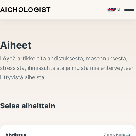
EN
Aiheet
Löydä artikkeleita ahdistuksesta, masennuksesta,
stressistä, ihmissuhteista ja muista mielenterveyteen
liittyvistä aiheista.
Selaa aiheittain
→
Ahdistus
7
artikkelia