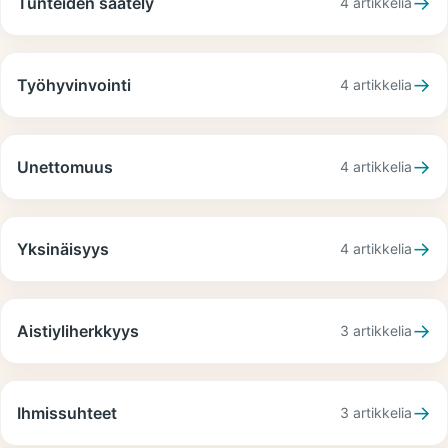
→
Tunteiden säätely
4
artikkelia
→
Työhyvinvointi
4
artikkelia
→
Unettomuus
4
artikkelia
→
Yksinäisyys
4
artikkelia
→
Aistiyliherkkyys
3
artikkelia
→
Ihmissuhteet
3
artikkelia