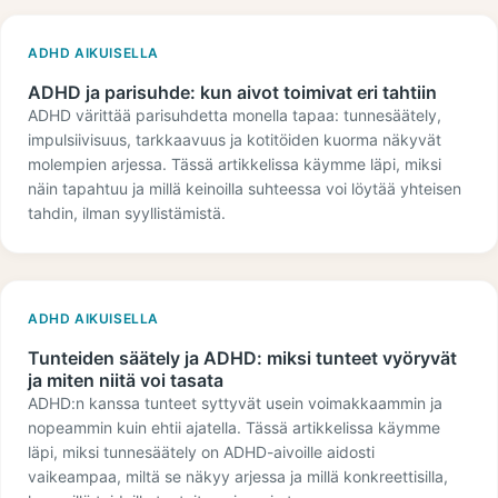
ADHD AIKUISELLA
ADHD ja parisuhde: kun aivot toimivat eri tahtiin
ADHD värittää parisuhdetta monella tapaa: tunnesäätely,
impulsiivisuus, tarkkaavuus ja kotitöiden kuorma näkyvät
molempien arjessa. Tässä artikkelissa käymme läpi, miksi
näin tapahtuu ja millä keinoilla suhteessa voi löytää yhteisen
tahdin, ilman syyllistämistä.
ADHD AIKUISELLA
Tunteiden säätely ja ADHD: miksi tunteet vyöryvät
ja miten niitä voi tasata
ADHD:n kanssa tunteet syttyvät usein voimakkaammin ja
nopeammin kuin ehtii ajatella. Tässä artikkelissa käymme
läpi, miksi tunnesäätely on ADHD-aivoille aidosti
vaikeampaa, miltä se näkyy arjessa ja millä konkreettisilla,