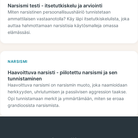
Narsismi testi - itsetutkiskelu ja arviointi
Miten narsistinen persoonallisuushäiriö tunnistetaan
ammattilaisen vastaanotolla? Käy läpi itsetutkiskelulista, joka
auttaa hahmottamaan narsistisia käytösmalleja omassa
elämässäsi.
NARSISMI
Haavoittuva narsisti - piilotettu narsismi ja sen
tunnistaminen
Haavoittuva narsismi on narsismin muoto, joka naamioidaan
herkkyyden, uhriutumisen ja passiivisen aggression taakse.
Opi tunnistamaan merkit ja ymmärtämään, miten se eroaa
grandioosista narsismista.