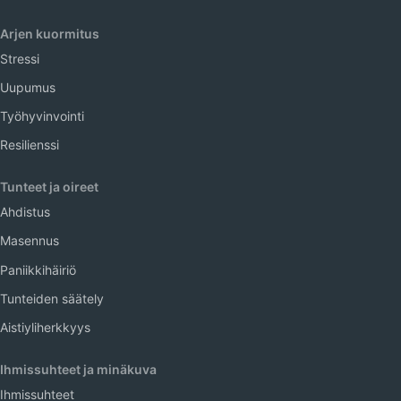
Arjen kuormitus
Stressi
Uupumus
Työhyvinvointi
Resilienssi
Tunteet ja oireet
Ahdistus
Masennus
Paniikkihäiriö
Tunteiden säätely
Aistiyliherkkyys
Ihmissuhteet ja minäkuva
Ihmissuhteet