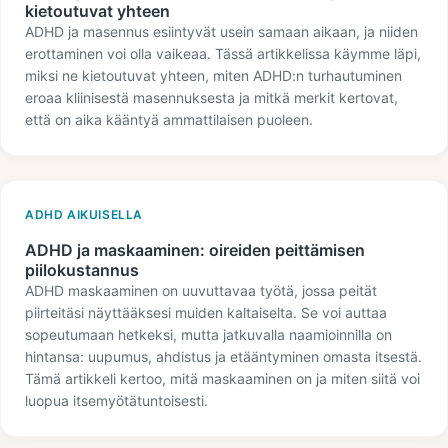
kietoutuvat yhteen
ADHD ja masennus esiintyvät usein samaan aikaan, ja niiden
erottaminen voi olla vaikeaa. Tässä artikkelissa käymme läpi,
miksi ne kietoutuvat yhteen, miten ADHD:n turhautuminen
eroaa kliinisestä masennuksesta ja mitkä merkit kertovat,
että on aika kääntyä ammattilaisen puoleen.
ADHD AIKUISELLA
ADHD ja maskaaminen: oireiden peittämisen
piilokustannus
ADHD maskaaminen on uuvuttavaa työtä, jossa peität
piirteitäsi näyttääksesi muiden kaltaiselta. Se voi auttaa
sopeutumaan hetkeksi, mutta jatkuvalla naamioinnilla on
hintansa: uupumus, ahdistus ja etääntyminen omasta itsestä.
Tämä artikkeli kertoo, mitä maskaaminen on ja miten siitä voi
luopua itsemyötätuntoisesti.