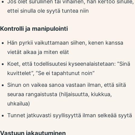
Jos olet surullinen tai vihainen, hän kertoo sinulle,
ettei sinulla ole syytä tuntea niin
Kontrolli ja manipulointi
Hän pyrkii vaikuttamaan siihen, kenen kanssa
vietät aikaa ja miten elät
Koet, että todellisuutesi kyseenalaistetaan: ”Sinä
kuvittelet”, ”Se ei tapahtunut noin”
Sinun on vaikea sanoa vastaan ilman, että siitä
seuraa rangaistusta (hiljaisuutta, kiukkua,
uhkailua)
Tunnet jatkuvasti syyllisyyttä ilman selkeää syytä
Vastuun jakautuminen