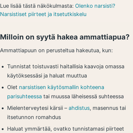
Lue lisää tästä näkökulmasta:
Olenko narsisti?
Narsistiset piirteet ja itsetutkiskelu
Milloin on syytä hakea ammattiapua?
Ammattiapuun on perusteltua hakeutua, kun:
Tunnistat toistuvasti haitallisia kaavoja omassa
käytöksessäsi ja haluat muuttua
Olet
narsistisen käytösmallin kohteena
parisuhteessa
tai muussa läheisessä suhteessa
Mielenterveytesi kärsii –
ahdistus
, masennus tai
itsetunnon romahdus
Haluat ymmärtää, ovatko tunnistamasi piirteet