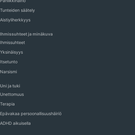
Paniikkihäiriö
Tunteiden säätely
Aistiyliherkkyys
Ihmissuhteet ja minäkuva
Ihmissuhteet
Yksinäisyys
Itsetunto
Narsismi
Uni ja tuki
Unettomuus
Terapia
Epävakaa persoonallisuushäiriö
ADHD aikuisella