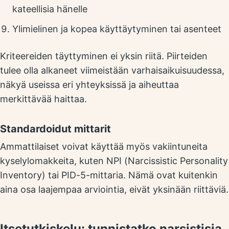
kateellisia hänelle
Ylimielinen ja kopea käyttäytyminen tai asenteet
Kriteereiden täyttyminen ei yksin riitä. Piirteiden
tulee olla alkaneet viimeistään varhaisaikuisuudessa,
näkyä useissa eri yhteyksissä ja aiheuttaa
merkittävää haittaa.
Standardoidut mittarit
Ammattilaiset voivat käyttää myös vakiintuneita
kyselylomakkeita, kuten NPI (Narcissistic Personality
Inventory) tai PID-5-mittaria. Nämä ovat kuitenkin
aina osa laajempaa arviointia, eivät yksinään riittäviä.
Itsetutkiskelu: tunnistatko narsistisia