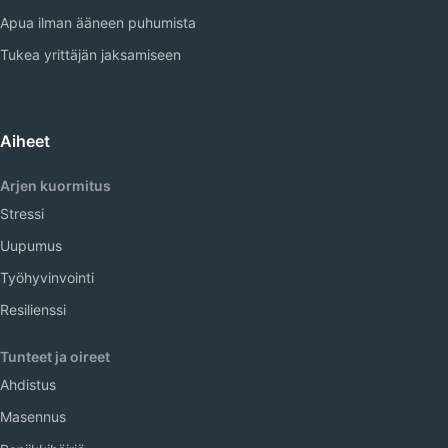
Apua ilman ääneen puhumista
Tukea yrittäjän jaksamiseen
Aiheet
Arjen kuormitus
Stressi
Uupumus
Työhyvinvointi
Resilienssi
Tunteet ja oireet
Ahdistus
Masennus