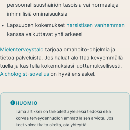
persoonallisuushäiriön tasoisia vai normaaleja
inhimillisiä ominaisuuksia
Lapsuuden kokemukset
narsistisen vanhemman
kanssa vaikuttavat yhä arkeesi
Mielenterveystalo
tarjoaa omahoito-ohjelmia ja
tietoa palveluista. Jos haluat aloittaa kevyemmällä
tuella ja käsitellä kokemuksiasi luottamuksellisesti,
Aichologist-sovellus
on hyvä ensiaskel.
HUOMIO
Tämä artikkeli on tarkoitettu yleiseksi tiedoksi eikä
korvaa terveydenhuollon ammattilaisen arviota. Jos
koet voimakkaita oireita, ota yhteyttä