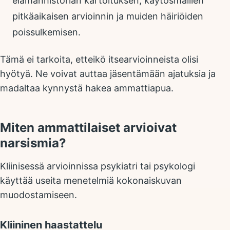
elämänhistorian kartoituksen, käytösmallien
pitkäaikaisen arvioinnin ja muiden häiriöiden
poissulkemisen.
Tämä ei tarkoita, etteikö itsearvioinneista olisi
hyötyä. Ne voivat auttaa jäsentämään ajatuksia ja
madaltaa kynnystä hakea ammattiapua.
Miten ammattilaiset arvioivat
narsismia?
Kliinisessä arvioinnissa psykiatri tai psykologi
käyttää useita menetelmiä kokonaiskuvan
muodostamiseen.
Kliininen haastattelu