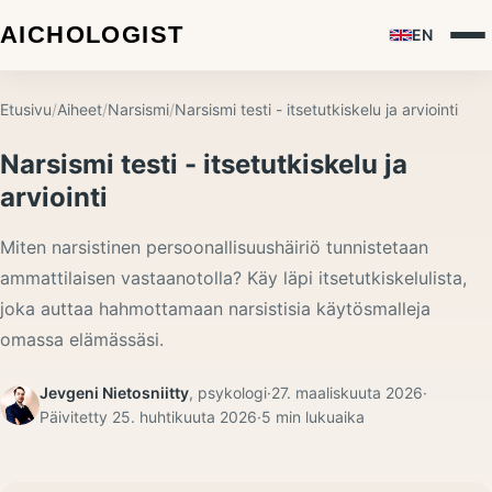
EN
Etusivu
/
Aiheet
/
Narsismi
/
Narsismi testi - itsetutkiskelu ja arviointi
Narsismi testi - itsetutkiskelu ja
arviointi
Miten narsistinen persoonallisuushäiriö tunnistetaan
ammattilaisen vastaanotolla? Käy läpi itsetutkiskelulista,
joka auttaa hahmottamaan narsistisia käytösmalleja
omassa elämässäsi.
Jevgeni Nietosniitty
,
psykologi
·
27. maaliskuuta 2026
·
Päivitetty
25. huhtikuuta 2026
·
5
min lukuaika