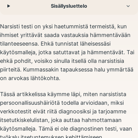
Sisällysluettelo
Narsisti testi on yksi haetummistä termeistä, kun
ihmiset yrittävät saada vastauksia hämmentävään
tilanteeseensa. Ehkä tunnistat läheisessäsi
käytösmalleja, jotka satuttavat ja hämmentävät. Tai
ehkä pohdit, voisiko sinulla itsellä olla narsistisia
piirteitä. Kummassakin tapauksessa halu ymmärtää
on arvokas lähtökohta.
Tässä artikkelissa käymme läpi, miten narsistista
persoonallisuushäiriötä todella arvioidaan, miksi
verkkotestit eivät riitä diagnoosiksi ja tarjoamme
itsetutkiskelulistan, joka auttaa hahmottamaan
käytösmalleja. Tämä ei ole diagnostinen testi, vaan
työkalu itsetuntemuksen kehittämiseen.