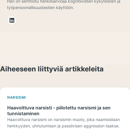
Hän on sertifioitu henkilöarvioija kognitiivisten kykytestien ja
työpersoonallisuustestien käyttöön.
Aiheeseen liittyviä artikkeleita
NARSISMI
Haavoittuva narsisti - piilotettu narsismi ja sen
tunnistaminen
Haavoittuva narsismi on narsismin muoto, joka naamioidaan
herkkyyden, uhriutumisen ja passiivisen aggression taakse.