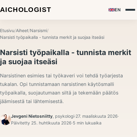
EN
Etusivu
/
Aiheet
/
Narsismi
/
Narsisti työpaikalla - tunnista merkit ja suojaa itseäsi
Narsisti työpaikalla - tunnista merkit
ja suojaa itseäsi
Narsistinen esimies tai työkaveri voi tehdä työarjesta
tukalan. Opi tunnistamaan narsistinen käytösmalli
työpaikalla, suojautumaan siltä ja tekemään päätös
jäämisestä tai lähtemisestä.
Jevgeni Nietosniitty
,
psykologi
·
27. maaliskuuta 2026
·
Päivitetty
25. huhtikuuta 2026
·
5
min lukuaika