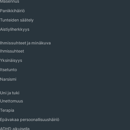
Masennus
Paniikkihäiriö
Tunteiden säätely
Aistiyliherkkyys
Ihmissuhteet ja minäkuva
Ihmissuhteet
Yksinäisyys
Itsetunto
Narsismi
Uni ja tuki
Unettomuus
Terapia
Epävakaa persoonallisuushäiriö
ADHD aikuisella