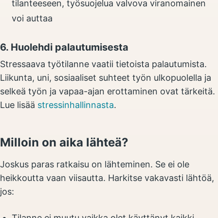
tilanteeseen, työsuojelua valvova viranomainen
voi auttaa
6. Huolehdi palautumisesta
Stressaava työtilanne vaatii tietoista palautumista.
Liikunta, uni, sosiaaliset suhteet työn ulkopuolella ja
selkeä työn ja vapaa-ajan erottaminen ovat tärkeitä.
Lue lisää
stressinhallinnasta
.
Milloin on aika lähteä?
Joskus paras ratkaisu on lähteminen. Se ei ole
heikkoutta vaan viisautta. Harkitse vakavasti lähtöä,
jos:
Tilanne ei muutu vaikka olet käyttänyt kaikki