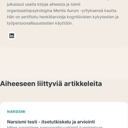
julkaissut useita kirjoja aiheesta ja toimii
organisaatiopsykologina Mentis Aurum -yrityksensä kautta.
Hän on sertifioitu henkilöarvioija kognitiivisten kykytestien ja
työpersoonallisuustestien käyttöön.
Aiheeseen liittyviä artikkeleita
NARSISMI
Narsismi testi - itsetutkiskelu ja arviointi
Miten narsistinen persoonallisuushäiriö tunnistetaan