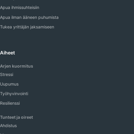
Apua ihmissuhteisiin
Apua ilman ääneen puhumista
Tukea yrittäjän jaksamiseen
Aiheet
Arjen kuormitus
Stressi
Uupumus
Työhyvinvointi
Resilienssi
Tunteet ja oireet
Ahdistus