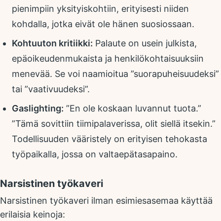
pienimpiin yksityiskohtiin, erityisesti niiden
kohdalla, jotka eivät ole hänen suosiossaan.
Kohtuuton kritiikki:
Palaute on usein julkista,
epäoikeudenmukaista ja henkilökohtaisuuksiin
menevää. Se voi naamioitua ”suorapuheisuudeksi”
tai ”vaativuudeksi”.
Gaslighting:
”En ole koskaan luvannut tuota.”
”Tämä sovittiin tiimipalaverissa, olit siellä itsekin.”
Todellisuuden vääristely on erityisen tehokasta
työpaikalla, jossa on valtaepätasapaino.
Narsistinen työkaveri
Narsistinen työkaveri ilman esimiesasemaa käyttää
erilaisia keinoja: