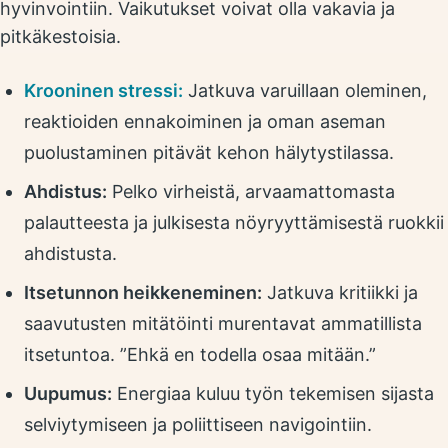
hyvinvointiin. Vaikutukset voivat olla vakavia ja
pitkäkestoisia.
Krooninen stressi:
Jatkuva varuillaan oleminen,
reaktioiden ennakoiminen ja oman aseman
puolustaminen pitävät kehon hälytystilassa.
Ahdistus:
Pelko virheistä, arvaamattomasta
palautteesta ja julkisesta nöyryyttämisestä ruokkii
ahdistusta.
Itsetunnon heikkeneminen:
Jatkuva kritiikki ja
saavutusten mitätöinti murentavat ammatillista
itsetuntoa. ”Ehkä en todella osaa mitään.”
Uupumus:
Energiaa kuluu työn tekemisen sijasta
selviytymiseen ja poliittiseen navigointiin.