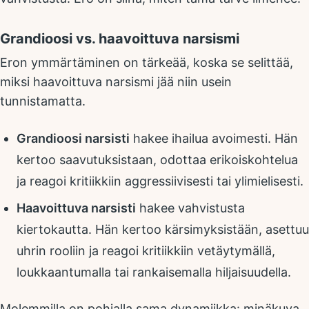
Grandioosi vs. haavoittuva narsismi
Eron ymmärtäminen on tärkeää, koska se selittää,
miksi haavoittuva narsismi jää niin usein
tunnistamatta.
Grandioosi narsisti
hakee ihailua avoimesti. Hän
kertoo saavutuksistaan, odottaa erikoiskohtelua
ja reagoi kritiikkiin aggressiivisesti tai ylimielisesti.
Haavoittuva narsisti
hakee vahvistusta
kiertokautta. Hän kertoo kärsimyksistään, asettuu
uhrin rooliin ja reagoi kritiikkiin vetäytymällä,
loukkaantumalla tai rankaisemalla hiljaisuudella.
Molemmilla on pohjalla sama dynamiikka: minäkuva,