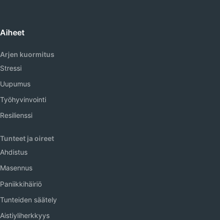
Aiheet
Arjen kuormitus
Stressi
Uupumus
Työhyvinvointi
Resilienssi
Tunteet ja oireet
Ahdistus
Masennus
Paniikkihäiriö
Tunteiden säätely
Aistiyliherkkyys