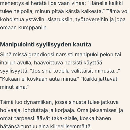
menestys ei herätä iloa vaan vihaa: ”Hänelle kaikki
tulee helpolla, minun pitää kärsiä kaikesta.” Tämä voi
kohdistua ystäviin, sisaruksiin, työtovereihin ja jopa
omaan kumppaniin.
Manipulointi syyllisyyden kautta
Siinä missä grandioosi narsisti manipuloi pelon tai
ihailun avulla, haavoittuva narsisti käyttää
syyllisyyttä. ”Jos sinä todella välittäisit minusta…”
”Kukaan ei koskaan auta minua.” ”Kaikki jättävät
minut aina.”
Tämä luo dynamiikan, jossa sinusta tulee jatkuva
hoivaaja, lohduttaja ja korjaaja. Oma jaksamisesi ja
omat tarpeesi jäävät taka-alalle, koska hänen
hätänsä tuntuu aina kiireellisemmältä.