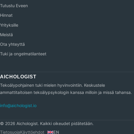
Tutustu Eveen
Hinnat
Yrityksille
Meistä
Ota yhteyttä
Tuki ja ongelmatilanteet
Tekoälypohjainen tuki mielen hyvinvointiin. Keskustele
ammattitaitoisen tekoälypsykologin kanssa milloin ja missä tahansa.
info@aichologist.io
©
2026
Aichologist.
Kaikki oikeudet pidätetään.
Tietosuoja
Käyttöehdot
EN