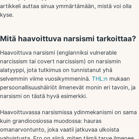
artikkeli auttaa sinua ymmärtämään, mistä voi olla
kyse.
Mitä haavoittuva narsismi tarkoittaa?
Haavoittuva narsismi (englanniksi vulnerable
narcissism tai covert narcissism) on narsismin
alatyyppi, jota tutkimus on tunnistanut yhä
selvemmin viime vuosikymmeninä.
THL:n
mukaan
persoonallisuushäiriöt ilmenevät monin eri tavoin, ja
narsismi on tästä hyvä esimerkki.
Haavoittuvassa narsismissa ydinmekanismi on sama
kuin grandioosiossa muodossa: hauras
omanarvontunto, joka vaatii jatkuvaa ulkoista
vahvistusta. Ero on siinä, miten tämä tarve ilmenee.