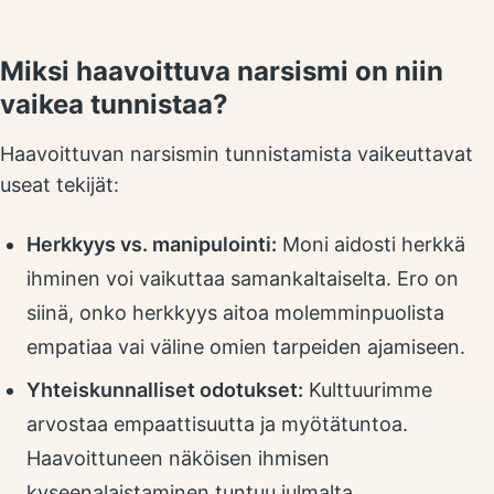
Miksi haavoittuva narsismi on niin
vaikea tunnistaa?
Haavoittuvan narsismin tunnistamista vaikeuttavat
useat tekijät:
Herkkyys vs. manipulointi:
Moni aidosti herkkä
ihminen voi vaikuttaa samankaltaiselta. Ero on
siinä, onko herkkyys aitoa molemminpuolista
empatiaa vai väline omien tarpeiden ajamiseen.
Yhteiskunnalliset odotukset:
Kulttuurimme
arvostaa empaattisuutta ja myötätuntoa.
Haavoittuneen näköisen ihmisen
kyseenalaistaminen tuntuu julmalta.