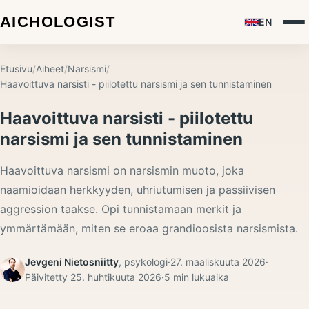
EN
Etusivu
/
Aiheet
/
Narsismi
/
Haavoittuva narsisti - piilotettu narsismi ja sen tunnistaminen
Haavoittuva narsisti - piilotettu
narsismi ja sen tunnistaminen
Haavoittuva narsismi on narsismin muoto, joka
naamioidaan herkkyyden, uhriutumisen ja passiivisen
aggression taakse. Opi tunnistamaan merkit ja
ymmärtämään, miten se eroaa grandioosista narsismista.
Jevgeni Nietosniitty
,
psykologi
·
27. maaliskuuta 2026
·
Päivitetty
25. huhtikuuta 2026
·
5
min lukuaika