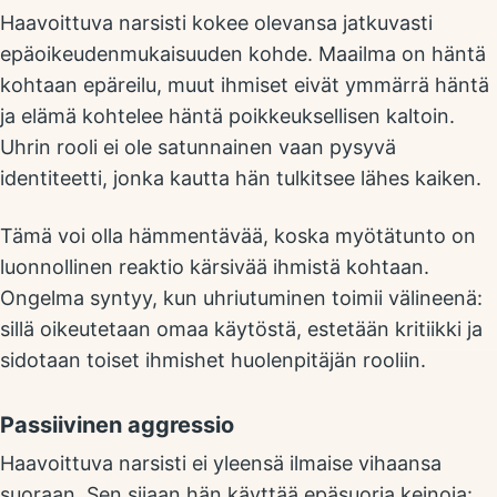
Haavoittuva narsisti kokee olevansa jatkuvasti
epäoikeudenmukaisuuden kohde. Maailma on häntä
kohtaan epäreilu, muut ihmiset eivät ymmärrä häntä
ja elämä kohtelee häntä poikkeuksellisen kaltoin.
Uhrin rooli ei ole satunnainen vaan pysyvä
identiteetti, jonka kautta hän tulkitsee lähes kaiken.
Tämä voi olla hämmentävää, koska myötätunto on
luonnollinen reaktio kärsivää ihmistä kohtaan.
Ongelma syntyy, kun uhriutuminen toimii välineenä:
sillä oikeutetaan omaa käytöstä, estetään kritiikki ja
sidotaan toiset ihmishet huolenpitäjän rooliin.
Passiivinen aggressio
Haavoittuva narsisti ei yleensä ilmaise vihaansa
suoraan. Sen sijaan hän käyttää epäsuoria keinoja: