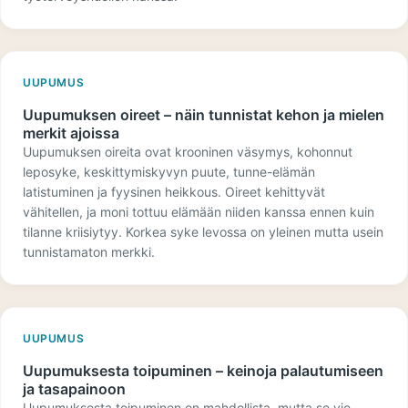
UUPUMUS
Uupumuksen oireet – näin tunnistat kehon ja mielen
merkit ajoissa
Uupumuksen oireita ovat krooninen väsymys, kohonnut
leposyke, keskittymiskyvyn puute, tunne-elämän
latistuminen ja fyysinen heikkous. Oireet kehittyvät
vähitellen, ja moni tottuu elämään niiden kanssa ennen kuin
tilanne kriisiytyy. Korkea syke levossa on yleinen mutta usein
tunnistamaton merkki.
UUPUMUS
Uupumuksesta toipuminen – keinoja palautumiseen
ja tasapainoon
Uupumuksesta toipuminen on mahdollista, mutta se vie