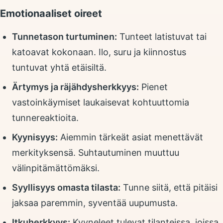
Emotionaaliset oireet
Tunnetason turtuminen:
Tunteet latistuvat tai
katoavat kokonaan. Ilo, suru ja kiinnostus
tuntuvat yhtä etäisiltä.
Ärtymys ja räjähdysherkkyys:
Pienet
vastoinkäymiset laukaisevat kohtuuttomia
tunnereaktioita.
Kyynisyys:
Aiemmin tärkeät asiat menettävät
merkityksensä. Suhtautuminen muuttuu
välinpitämättömäksi.
Syyllisyys omasta tilasta:
Tunne siitä, että pitäisi
jaksaa paremmin, syventää uupumusta.
Itkuherkkyys:
Kyyneleet tulevat tilanteissa, joissa