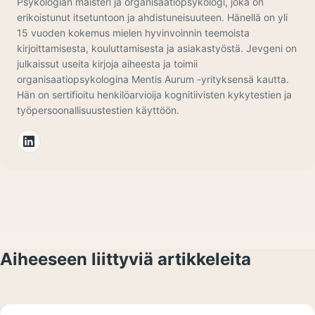
Psykologian maisteri ja organisaatiopsykologi, joka on
erikoistunut itsetuntoon ja ahdistuneisuuteen. Hänellä on yli
15 vuoden kokemus mielen hyvinvoinnin teemoista
kirjoittamisesta, kouluttamisesta ja asiakastyöstä. Jevgeni on
julkaissut useita kirjoja aiheesta ja toimii
organisaatiopsykologina Mentis Aurum -yrityksensä kautta.
Hän on sertifioitu henkilöarvioija kognitiivisten kykytestien ja
työpersoonallisuustestien käyttöön.
Aiheeseen liittyviä artikkeleita