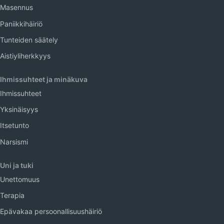
Masennus
Paniikkihäiriö
Tunteiden säätely
Aistiyliherkkyys
Ihmissuhteet ja minäkuva
Ihmissuhteet
Yksinäisyys
Itsetunto
Narsismi
Uni ja tuki
Unettomuus
Terapia
Epävakaa persoonallisuushäiriö