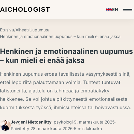
EN
Etusivu
/
Aiheet
/
Uupumus
/
Henkinen ja emotionaalinen uupumus – kun mieli ei enää jaksa
Henkinen ja emotionaalinen uupumus
– kun mieli ei enää jaksa
Henkinen uupumus eroaa tavallisesta väsymyksestä siinä,
ettei lepo riitä palauttamaan voimia. Tunteet tuntuvat
latistuneilta, ajattelu on tahmeaa ja empatiakyky
heikkenee. Se voi johtua pitkittyneestä emotionaalisesta
kuormituksesta työssä, ihmissuhteissa tai hoivavastuussa.
Jevgeni Nietosniitty
,
psykologi
·
9. marraskuuta 2025
·
Päivitetty
28. maaliskuuta 2026
·
5
min lukuaika