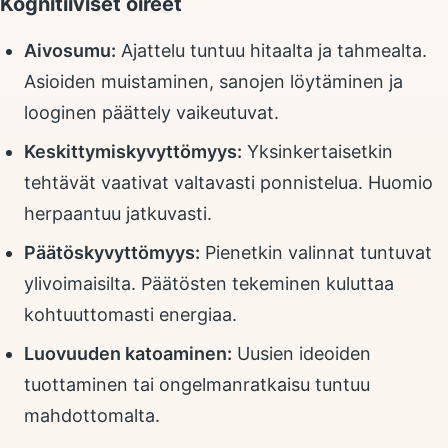
Kognitiiviset oireet
Aivosumu:
Ajattelu tuntuu hitaalta ja tahmealta.
Asioiden muistaminen, sanojen löytäminen ja
looginen päättely vaikeutuvat.
Keskittymiskyvyttömyys:
Yksinkertaisetkin
tehtävät vaativat valtavasti ponnistelua. Huomio
herpaantuu jatkuvasti.
Päätöskyvyttömyys:
Pienetkin valinnat tuntuvat
ylivoimaisilta. Päätösten tekeminen kuluttaa
kohtuuttomasti energiaa.
Luovuuden katoaminen:
Uusien ideoiden
tuottaminen tai ongelmanratkaisu tuntuu
mahdottomalta.