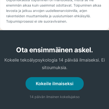
enemmän aikaa kuin useimmat odottavat. Toipuminen alkaa
levosta ja jatkuu arvojen uudelleenarvioinnilla, arjen
rakenteiden muuttamisella ja uusiutumisen ehkäisyllä.
Toipumisprosessi ei ole suoraviivainen.
Ota ensimmäinen askel.
Kokeile tekoälypsykologia 14 päivää ilmaiseksi. Ei
sitoumuksia.
Kokeile ilmaiseksi
14 päivän ilmainen kokeilujakso