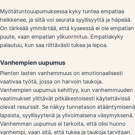
Myötätuntouupumuksessa kyky tuntea empatiaa
heikkenee, ja siitä voi seurata syyllisyyttä ja häpeää.
On tärkeää ymmärtää, että kyseessä ei ole empatian
puute, vaan empatian ylikuormitus. Empatiakyky
palautuu, kun saa riittävästi tukea ja lepoa.
Vanhempien uupumus
Pienten lasten vanhemmuus on emotionaalisesti
vaativaa työtä, jossa on harvoin taukoja.
Vanhempien uupumus kehittyy, kun vanhemmuuden
vaatimukset ylittävät pitkäkestoisesti käytettävissä
olevat resurssit. Se näkyy tunnetason etääntymisenä
lapsista, syyllisyytenä ja ylivoimaisena väsymyksenä.
Vanhemman uupumus ei tarkoita, että olisi huono
vanhempi, vaan sitä, että tukea ja taukoja tarvitaan