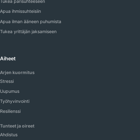
Tukea parisuhteeseen
Apua ihmissuhteisiin
Apua ilman ääneen puhumista
Tukea yrittäjän jaksamiseen
Aiheet
Arjen kuormitus
Stressi
Uupumus
Työhyvinvointi
Resilienssi
Tunteet ja oireet
Ahdistus