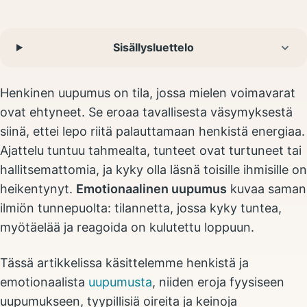
Sisällysluettelo
Henkinen uupumus on tila, jossa mielen voimavarat
ovat ehtyneet. Se eroaa tavallisesta väsymyksestä
siinä, ettei lepo riitä palauttamaan henkistä energiaa.
Ajattelu tuntuu tahmealta, tunteet ovat turtuneet tai
hallitsemattomia, ja kyky olla läsnä toisille ihmisille on
heikentynyt.
Emotionaalinen uupumus
kuvaa saman
ilmiön tunnepuolta: tilannetta, jossa kyky tuntea,
myötäelää ja reagoida on kulutettu loppuun.
Tässä artikkelissa käsittelemme henkistä ja
emotionaalista
uupumusta
, niiden eroja fyysiseen
uupumukseen, tyypillisiä oireita ja keinoja