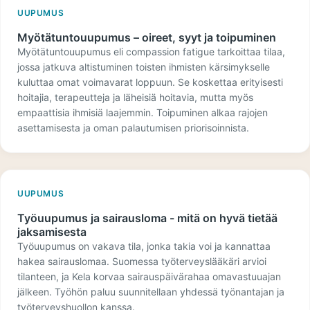
UUPUMUS
Myötätuntouupumus – oireet, syyt ja toipuminen
Myötätuntouupumus eli compassion fatigue tarkoittaa tilaa,
jossa jatkuva altistuminen toisten ihmisten kärsimykselle
kuluttaa omat voimavarat loppuun. Se koskettaa erityisesti
hoitajia, terapeutteja ja läheisiä hoitavia, mutta myös
empaattisia ihmisiä laajemmin. Toipuminen alkaa rajojen
asettamisesta ja oman palautumisen priorisoinnista.
UUPUMUS
Työuupumus ja sairausloma - mitä on hyvä tietää
jaksamisesta
Työuupumus on vakava tila, jonka takia voi ja kannattaa
hakea sairauslomaa. Suomessa työterveyslääkäri arvioi
tilanteen, ja Kela korvaa sairauspäivärahaa omavastuuajan
jälkeen. Työhön paluu suunnitellaan yhdessä työnantajan ja
työterveyshuollon kanssa.