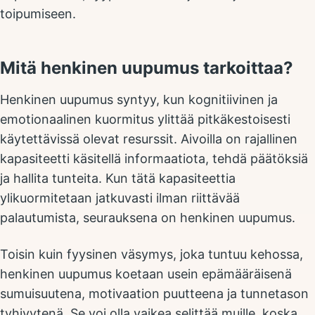
toipumiseen.
Mitä henkinen uupumus tarkoittaa?
Henkinen uupumus syntyy, kun kognitiivinen ja
emotionaalinen kuormitus ylittää pitkäkestoisesti
käytettävissä olevat resurssit. Aivoilla on rajallinen
kapasiteetti käsitellä informaatiota, tehdä päätöksiä
ja hallita tunteita. Kun tätä kapasiteettia
ylikuormitetaan jatkuvasti ilman riittävää
palautumista, seurauksena on henkinen uupumus.
Toisin kuin fyysinen väsymys, joka tuntuu kehossa,
henkinen uupumus koetaan usein epämääräisenä
sumuisuutena, motivaation puutteena ja tunnetason
tyhjyytenä. Se voi olla vaikea selittää muille, koska