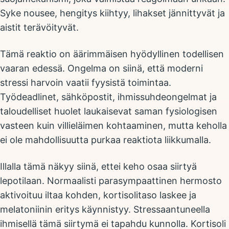
Syke nousee, hengitys kiihtyy, lihakset jännittyvät ja
aistit terävöityvät.
Tämä reaktio on äärimmäisen hyödyllinen todellisen
vaaran edessä. Ongelma on siinä, että moderni
stressi harvoin vaatii fyysistä toimintaa.
Työdeadlinet, sähköpostit, ihmissuhdeongelmat ja
taloudelliset huolet laukaisevat saman fysiologisen
vasteen kuin villieläimen kohtaaminen, mutta keholla
ei ole mahdollisuutta purkaa reaktiota liikkumalla.
Illalla tämä näkyy siinä, ettei keho osaa siirtyä
lepotilaan. Normaalisti parasympaattinen hermosto
aktivoituu iltaa kohden, kortisolitaso laskee ja
melatoniinin eritys käynnistyy. Stressaantuneella
ihmisellä tämä siirtymä ei tapahdu kunnolla. Kortisoli