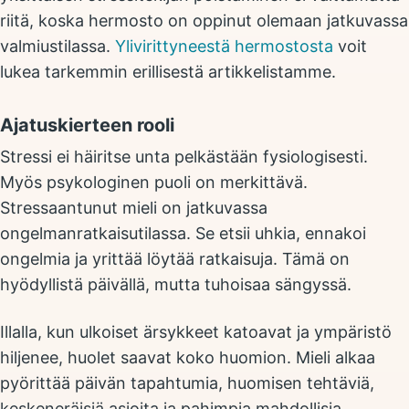
riitä, koska hermosto on oppinut olemaan jatkuvassa
valmiustilassa.
Ylivirittyneestä hermostosta
voit
lukea tarkemmin erillisestä artikkelistamme.
Ajatuskierteen rooli
Stressi ei häiritse unta pelkästään fysiologisesti.
Myös psykologinen puoli on merkittävä.
Stressaantunut mieli on jatkuvassa
ongelmanratkaisutilassa. Se etsii uhkia, ennakoi
ongelmia ja yrittää löytää ratkaisuja. Tämä on
hyödyllistä päivällä, mutta tuhoisaa sängyssä.
Illalla, kun ulkoiset ärsykkeet katoavat ja ympäristö
hiljenee, huolet saavat koko huomion. Mieli alkaa
pyörittää päivän tapahtumia, huomisen tehtäviä,
keskeneräisiä asioita ja pahimpia mahdollisia