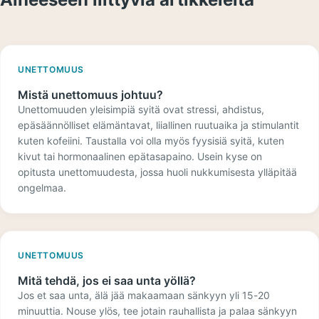
UNETTOMUUS
Mistä unettomuus johtuu?
Unettomuuden yleisimpiä syitä ovat stressi, ahdistus,
epäsäännölliset elämäntavat, liiallinen ruutuaika ja stimulantit
kuten kofeiini. Taustalla voi olla myös fyysisiä syitä, kuten
kivut tai hormonaalinen epätasapaino. Usein kyse on
opitusta unettomuudesta, jossa huoli nukkumisesta ylläpitää
ongelmaa.
UNETTOMUUS
Mitä tehdä, jos ei saa unta yöllä?
Jos et saa unta, älä jää makaamaan sänkyyn yli 15-20
minuuttia. Nouse ylös, tee jotain rauhallista ja palaa sänkyyn