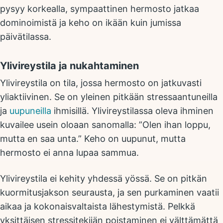
pysyy korkealla, sympaattinen hermosto jatkaa
dominoimistä ja keho on ikään kuin jumissa
päivätilassa.
Ylivireystila ja nukahtaminen
Ylivireystila on tila, jossa hermosto on jatkuvasti
yliaktiivinen. Se on yleinen pitkään stressaantuneilla
ja
uupuneilla
ihmisillä. Ylivireystilassa oleva ihminen
kuvailee usein oloaan sanomalla: ”Olen ihan loppu,
mutta en saa unta.” Keho on uupunut, mutta
hermosto ei anna lupaa sammua.
Ylivireystila ei kehity yhdessä yössä. Se on pitkän
kuormitusjakson seurausta, ja sen purkaminen vaatii
aikaa ja kokonaisvaltaista lähestymistä. Pelkkä
yksittäisen stressitekijän poistaminen ei välttämättä