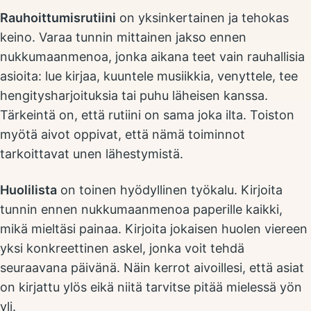
Rauhoittumisrutiini
on yksinkertainen ja tehokas
keino. Varaa tunnin mittainen jakso ennen
nukkumaanmenoa, jonka aikana teet vain rauhallisia
asioita: lue kirjaa, kuuntele musiikkia, venyttele, tee
hengitysharjoituksia tai puhu läheisen kanssa.
Tärkeintä on, että rutiini on sama joka ilta. Toiston
myötä aivot oppivat, että nämä toiminnot
tarkoittavat unen lähestymistä.
Huolilista
on toinen hyödyllinen työkalu. Kirjoita
tunnin ennen nukkumaanmenoa paperille kaikki,
mikä mieltäsi painaa. Kirjoita jokaisen huolen viereen
yksi konkreettinen askel, jonka voit tehdä
seuraavana päivänä. Näin kerrot aivoillesi, että asiat
on kirjattu ylös eikä niitä tarvitse pitää mielessä yön
yli.