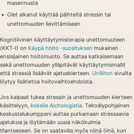
masennusta
Olet alkanut käyttää päihteitä stressin tai
unettomuuden lievittämiseen
Kognitiivinen käyttäytymisterapia unettomuuteen
(KKT-I) on
Käypä hoito -suosituksen
mukainen
ensisijainen hoitomuoto. Se auttaa katkaisemaan
sekä unettomuuden ylläpitävät käyttäytymismallit
että stressiä lisäävät ajatuskierteen.
Uniliiton
sivuilta
löytyy lisätietoa hoitovaihtoehdoista.
Jos kaipaat tukea stressin ja unettomuuden kierteen
käsittelyyn,
kokeile Aichologistia
. Tekoälypohjainen
keskustelukumppani auttaa purkamaan stressaavia
ajatuksia ja löytämään uusia näkökulmia
tilanteeseen. Se on saatavilla myös niinä öinä, kun