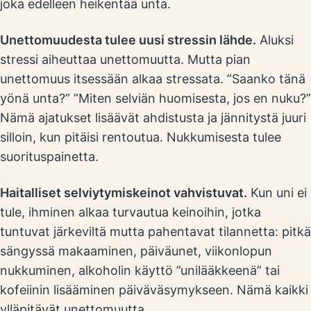
joka edelleen heikentää unta.
Unettomuudesta tulee uusi stressin lähde.
Aluksi
stressi aiheuttaa unettomuutta. Mutta pian
unettomuus itsessään alkaa stressata. ”Saanko tänä
yönä unta?” ”Miten selviän huomisesta, jos en nuku?”
Nämä ajatukset lisäävät ahdistusta ja jännitystä juuri
silloin, kun pitäisi rentoutua. Nukkumisesta tulee
suorituspainetta.
Haitalliset selviytymiskeinot vahvistuvat.
Kun uni ei
tule, ihminen alkaa turvautua keinoihin, jotka
tuntuvat järkeviltä mutta pahentavat tilannetta: pitkä
sängyssä makaaminen, päiväunet, viikonlopun
nukkuminen, alkoholin käyttö ”unilääkkeenä” tai
kofeiinin lisääminen päiväväsymykseen. Nämä kaikki
ylläpitävät unettomuutta.