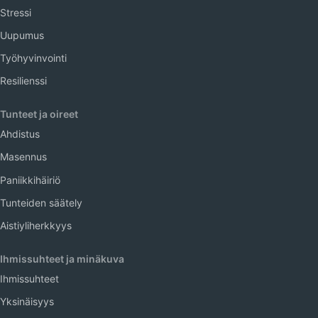
Stressi
Uupumus
Työhyvinvointi
Resilienssi
Tunteet ja oireet
Ahdistus
Masennus
Paniikkihäiriö
Tunteiden säätely
Aistiyliherkkyys
Ihmissuhteet ja minäkuva
Ihmissuhteet
Yksinäisyys