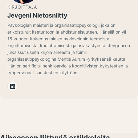
KIRJOITTAJA
Jevgeni Nietosniitty
Psykologian maisteri ja organisaatiopsykologi, joka on
erikoistunut itsetuntoon ja ahdistuneisuuteen. Hänellä on yli
15 vuoden kokemus mielen hyvinvoinnin teemoista
kirjoittamisesta, kouluttamisesta ja asiakastyöstä. Jevgeni on
julkaissut useita kirjoja aiheesta ja toimii
organisaatiopsykologina Mentis Aurum -yrityksensä kautta.
Hän on sertifioitu henkilöarvioija kognitiivisten kykytestien ja
työpersoonallisuustestien käyttöön.
Aiheeseen liittyviä artikkeleita