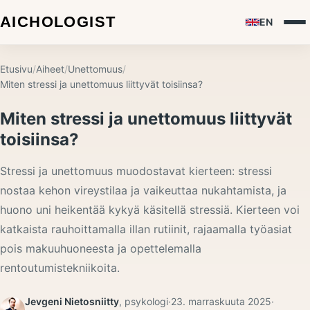
EN
Etusivu
/
Aiheet
/
Unettomuus
/
Miten stressi ja unettomuus liittyvät toisiinsa?
Miten stressi ja unettomuus liittyvät
toisiinsa?
Stressi ja unettomuus muodostavat kierteen: stressi
nostaa kehon vireystilaa ja vaikeuttaa nukahtamista, ja
huono uni heikentää kykyä käsitellä stressiä. Kierteen voi
katkaista rauhoittamalla illan rutiinit, rajaamalla työasiat
pois makuuhuoneesta ja opettelemalla
rentoutumistekniikoita.
Jevgeni Nietosniitty
,
psykologi
·
23. marraskuuta 2025
·