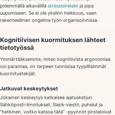
pidemmällä aikavälillä
stressioireisiin
ja jopa
uupumiseen. Se ei ole yksilön heikkous, vaan
rakenteellinen ongelma työn organisoinnissa.
Kognitiivisen kuormituksen lähteet
tietotyössä
Ymmärtääksemme, miten kognitiivista ergonomiaa
voi parantaa, on tarpeen tunnistaa tyypillisimmät
kuormitustekijät.
Jatkuvat keskeytykset
Jokainen keskeytys katkaisee ajatusketjun.
Sähköposti-ilmoitukset, Slack-viestit, puhelut ja
”hetkinen, voitko katsoa tätä” -pyynnöt pirstaloivat