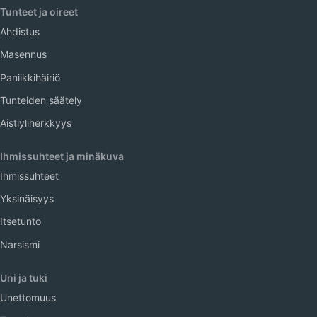
Tunteet ja oireet
Ahdistus
Masennus
Paniikkihäiriö
Tunteiden säätely
Aistiyliherkkyys
Ihmissuhteet ja minäkuva
Ihmissuhteet
Yksinäisyys
Itsetunto
Narsismi
Uni ja tuki
Unettomuus