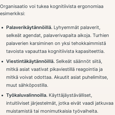
Organisaatio voi tukea kognitiivista ergonomiaa
esimerkiksi:
Palaverikäytännöillä.
Lyhyemmät palaverit,
selkeät agendat, palaverivapaita aikoja. Turhien
palaverien karsiminen on yksi tehokkaimmistä
tavoista vapauttaa kognitiivista kapasiteettia.
Viestintäkäytännöillä.
Selkeät säännöt siitä,
mitkä asiat vaativat pikaviestillä reagointia ja
mitkä voivat odottaa. Akuutit asiat puhelimitse,
muut sähköpostilla.
Työkaluvalinnoilla.
Käyttäjäystävälliset,
intuitiiviset järjestelmät, jotka eivät vaadi jatkuvaa
muistamistä tai monimutkaisia työvaiheita.