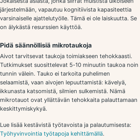
Jokaisesta asiasta, jonka siirrät muistista ulkoiseen
järjestelmään, vapautuu kognitiivista kapasiteettia
varsinaiselle ajattelutyölle. Tämä ei ole laiskuutta. Se
on älykästä resurssien käyttöä.
Pidä säännöllisiä mikrotaukoja
Aivot tarvitsevat taukoja toimiakseen tehokkaasti.
Tutkimukset suosittelevat 5-10 minuutin taukoa noin
tunnin välein. Tauko ei tarkoita puhelimen
selaamistä, vaan aivojen lepuuttamistä: kävelyä,
ikkunasta katsomistä, silmien sulkemistä. Nämä
mikrotauot ovat yllättävän tehokkaita palauttamaan
keskittymiskykyä.
Lue lisää kestävistä työtavoista ja palautumisesta:
Työhyvinvointia työtapoja kehittämällä
.