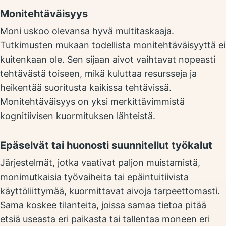
Monitehtäväisyys
Moni uskoo olevansa hyvä multitaskaaja.
Tutkimusten mukaan todellista monitehtäväisyyttä ei
kuitenkaan ole. Sen sijaan aivot vaihtavat nopeasti
tehtävästä toiseen, mikä kuluttaa resursseja ja
heikentää suoritusta kaikissa tehtävissä.
Monitehtäväisyys on yksi merkittävimmistä
kognitiivisen kuormituksen lähteistä.
Epäselvät tai huonosti suunnitellut työkalut
Järjestelmät, jotka vaativat paljon muistamistä,
monimutkaisia työvaiheita tai epäintuitiivista
käyttöliittymää, kuormittavat aivoja tarpeettomasti.
Sama koskee tilanteita, joissa samaa tietoa pitää
etsiä useasta eri paikasta tai tallentaa moneen eri