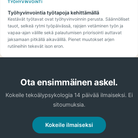
TYÖHYVINVOINTI
Työhyvinvointia työtapoja kehittämällä
Kestävät työtavat ovat työhyvinvoinnin perusta. Säännölliset
tauot, selkeä rytmi työpäivässä, rajojen vetäminen työn ja
vapaa-ajan välille sekä palautumisen priorisointi auttavat
jaksamaan pitkällä aikavälillä. Pienet muutokset arjen
rutiineihin tekevät ison eron.
Ota ensimmäinen askel.
Kokeile tekoälypsykologia 14 päivää ilmaiseksi. Ei
sitoumuksia.
Kokeile ilmaiseksi