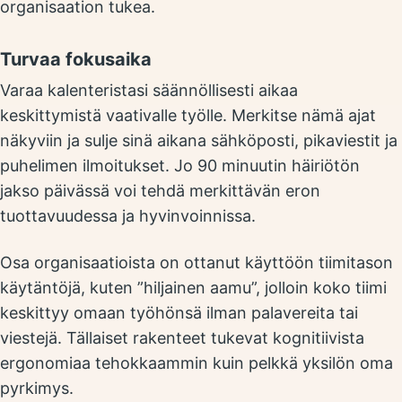
organisaation tukea.
Turvaa fokusaika
Varaa kalenteristasi säännöllisesti aikaa
keskittymistä vaativalle työlle. Merkitse nämä ajat
näkyviin ja sulje sinä aikana sähköposti, pikaviestit ja
puhelimen ilmoitukset. Jo 90 minuutin häiriötön
jakso päivässä voi tehdä merkittävän eron
tuottavuudessa ja hyvinvoinnissa.
Osa organisaatioista on ottanut käyttöön tiimitason
käytäntöjä, kuten ”hiljainen aamu”, jolloin koko tiimi
keskittyy omaan työhönsä ilman palavereita tai
viestejä. Tällaiset rakenteet tukevat kognitiivista
ergonomiaa tehokkaammin kuin pelkkä yksilön oma
pyrkimys.