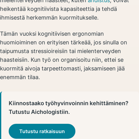
mielenterveyden haasteet, kuten
ahdistus
, voivat
heikentää kognitiivista kapasiteettia ja tehdä
ihmisestä herkemmän kuormitukselle.
Tämän vuoksi kognitiivisen ergonomian
huomioiminen on erityisen tärkeää, jos sinulla on
taipumusta stressioireisiin tai mielenterveyden
haasteisiin. Kun työ on organisoitu niin, ettei se
kuormitä aivoja tarpeettomasti, jaksamiseen jää
enemmän tilaa.
Kiinnostaako työhyvinvoinnin kehittäminen?
Tutustu Aichologistiin.
Tutustu ratkaisuun