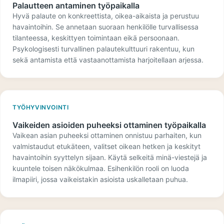
Palautteen antaminen työpaikalla
Hyvä palaute on konkreettista, oikea-aikaista ja perustuu
havaintoihin. Se annetaan suoraan henkilölle turvallisessa
tilanteessa, keskittyen toimintaan eikä persoonaan.
Psykologisesti turvallinen palautekulttuuri rakentuu, kun
sekä antamista että vastaanottamista harjoitellaan arjessa.
TYÖHYVINVOINTI
Vaikeiden asioiden puheeksi ottaminen työpaikalla
Vaikean asian puheeksi ottaminen onnistuu parhaiten, kun
valmistaudut etukäteen, valitset oikean hetken ja keskityt
havaintoihin syyttelyn sijaan. Käytä selkeitä minä-viestejä ja
kuuntele toisen näkökulmaa. Esihenkilön rooli on luoda
ilmapiiri, jossa vaikeistakin asioista uskalletaan puhua.