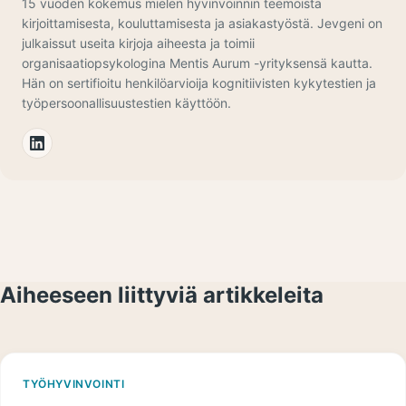
15 vuoden kokemus mielen hyvinvoinnin teemoista
kirjoittamisesta, kouluttamisesta ja asiakastyöstä. Jevgeni on
julkaissut useita kirjoja aiheesta ja toimii
organisaatiopsykologina Mentis Aurum -yrityksensä kautta.
Hän on sertifioitu henkilöarvioija kognitiivisten kykytestien ja
työpersoonallisuustestien käyttöön.
Aiheeseen liittyviä artikkeleita
TYÖHYVINVOINTI