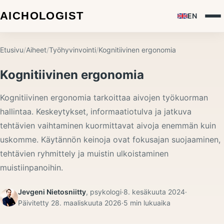
EN
Etusivu
/
Aiheet
/
Työhyvinvointi
/
Kognitiivinen ergonomia
Kognitiivinen ergonomia
Kognitiivinen ergonomia tarkoittaa aivojen työkuorman
hallintaa. Keskeytykset, informaatiotulva ja jatkuva
tehtävien vaihtaminen kuormittavat aivoja enemmän kuin
uskomme. Käytännön keinoja ovat fokusajan suojaaminen,
tehtävien ryhmittely ja muistin ulkoistaminen
muistiinpanoihin.
Jevgeni Nietosniitty
,
psykologi
·
8. kesäkuuta 2024
·
Päivitetty
28. maaliskuuta 2026
·
5
min lukuaika