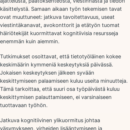
ajattelusta, päätöksenteosta, viestinnästä ja tiedon
käsittelystä. Samaan aikaan työn tekemisen tavat
ovat muuttuneet: jatkuva tavoitettavuus, useat
viestintäkanavat, avokonttorit ja etätyön tuomat
häiriötekijät kuormittavat kognitiivisia resursseja
enemmän kuin aiemmin.
Tutkimukset osoittavat, että tietotyöläinen kokee
keskimäärin kymmeniä keskeytyksiä päivässä.
Jokaisen keskeytyksen jälkeen syvään
keskittymiseen palaamiseen kuluu useita minuutteja.
Tämä tarkoittaa, että suuri osa työpäivästä kuluu
keskittymisen palauttamiseen, ei varsinaiseen
tuottavaan työhön.
Jatkuva kognitiivinen ylikuormitus johtaa
väsymykseen, virheiden lisääntymiseen ja