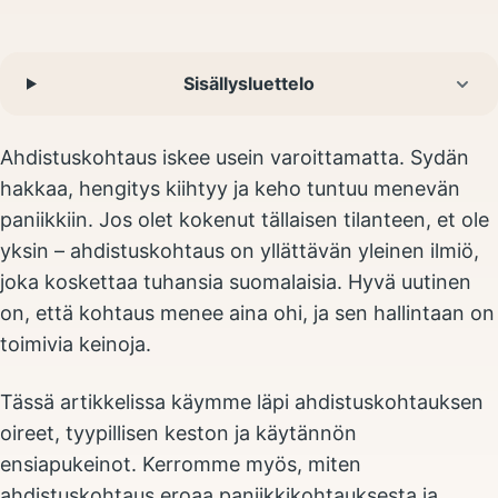
Sisällysluettelo
Ahdistuskohtaus iskee usein varoittamatta. Sydän
hakkaa, hengitys kiihtyy ja keho tuntuu menevän
paniikkiin. Jos olet kokenut tällaisen tilanteen, et ole
yksin – ahdistuskohtaus on yllättävän yleinen ilmiö,
joka koskettaa tuhansia suomalaisia. Hyvä uutinen
on, että kohtaus menee aina ohi, ja sen hallintaan on
toimivia keinoja.
Tässä artikkelissa käymme läpi ahdistuskohtauksen
oireet, tyypillisen keston ja käytännön
ensiapukeinot. Kerromme myös, miten
ahdistuskohtaus eroaa paniikkikohtauksesta ja