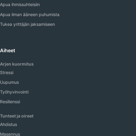
Apua ihmissuhteisiin
Apua ilman ääneen puhumista
Tukea yrittäjän jaksamiseen
Aiheet
Arjen kuormitus
Stressi
Uupumus
Työhyvinvointi
Resilienssi
Tunteet ja oireet
Ahdistus
Masennus