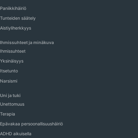
Paniikkihäiriö
Tunteiden säätely
Aistiyliherkkyys
Ihmissuhteet ja minäkuva
Ihmissuhteet
Yksinäisyys
Itsetunto
Narsismi
Uni ja tuki
Unettomuus
Terapia
Epävakaa persoonallisuushäiriö
ADHD aikuisella