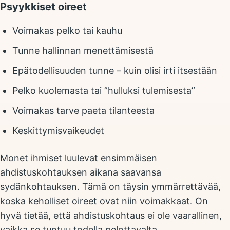
Psyykkiset oireet
Voimakas pelko tai kauhu
Tunne hallinnan menettämisestä
Epätodellisuuden tunne – kuin olisi irti itsestään
Pelko kuolemasta tai ”hulluksi tulemisesta”
Voimakas tarve paeta tilanteesta
Keskittymisvaikeudet
Monet ihmiset luulevat ensimmäisen
ahdistuskohtauksen aikana saavansa
sydänkohtauksen. Tämä on täysin ymmärrettävää,
koska keholliset oireet ovat niin voimakkaat. On
hyvä tietää, että ahdistuskohtaus ei ole vaarallinen,
vaikka se tuntuu todella pelottavalta.