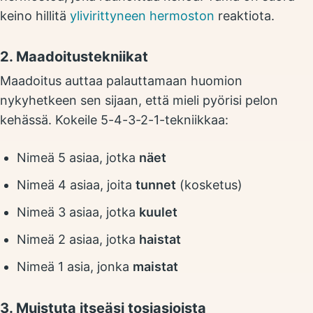
keino hillitä
ylivirittyneen hermoston
reaktiota.
2. Maadoitustekniikat
Maadoitus auttaa palauttamaan huomion
nykyhetkeen sen sijaan, että mieli pyörisi pelon
kehässä. Kokeile 5-4-3-2-1-tekniikkaa:
Nimeä 5 asiaa, jotka
näet
Nimeä 4 asiaa, joita
tunnet
(kosketus)
Nimeä 3 asiaa, jotka
kuulet
Nimeä 2 asiaa, jotka
haistat
Nimeä 1 asia, jonka
maistat
3. Muistuta itseäsi tosiasioista