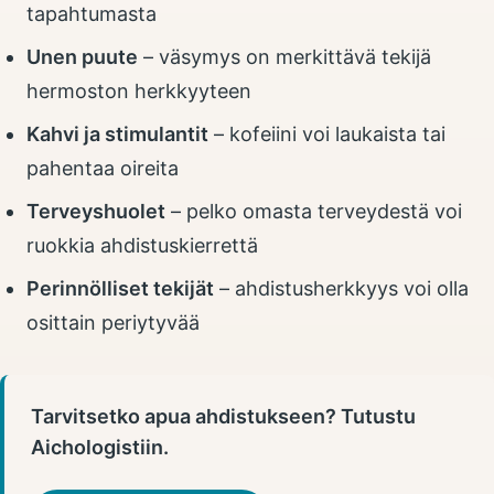
tapahtumasta
Unen puute
– väsymys on merkittävä tekijä
hermoston herkkyyteen
Kahvi ja stimulantit
– kofeiini voi laukaista tai
pahentaa oireita
Terveyshuolet
– pelko omasta terveydestä voi
ruokkia ahdistuskierrettä
Perinnölliset tekijät
– ahdistusherkkyys voi olla
osittain periytyvää
Tarvitsetko apua ahdistukseen? Tutustu
Aichologistiin.