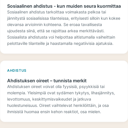
Sosiaalinen ahdistus - kun muiden seura kuormittaa
Sosiaalinen ahdistus tarkoittaa voimakasta pelkoa tai
jännitystä sosiaalisissa tilanteissa, erityisesti silloin kun kokee
olevansa arvioinnin kohteena. Se eroaa tavallisesta
ujoudesta siinä, että se rajoittaa arkea merkittävästi.
Sosiaalista ahdistusta voi helpottaa altistumalla vaiheittain
pelottaville tilanteille ja haastamalla negatiivisia ajatuksia.
AHDISTUS
Ahdistuksen oireet – tunnista merkit
Ahdistuksen oireet voivat olla fyysisiä, psyykkisiä tai
molempia. Yleisimpiä ovat sydämen tykytys, lihasjännitys,
levottomuus, keskittymisvaikeudet ja jatkuva
huolestuneisuus. Oireet vaihtelevat henkilöittäin, ja osa
ihmisistä huomaa ensin kehon reaktiot, osa mielen.