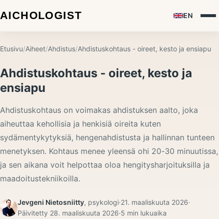
EN
Etusivu
/
Aiheet
/
Ahdistus
/
Ahdistuskohtaus - oireet, kesto ja ensiapu
Ahdistuskohtaus - oireet, kesto ja
ensiapu
Ahdistuskohtaus on voimakas ahdistuksen aalto, joka
aiheuttaa kehollisia ja henkisiä oireita kuten
sydämentykytyksiä, hengenahdistusta ja hallinnan tunteen
menetyksen. Kohtaus menee yleensä ohi 20-30 minuutissa,
ja sen aikana voit helpottaa oloa hengitysharjoituksilla ja
maadoitustekniikoilla.
Jevgeni Nietosniitty
,
psykologi
·
21. maaliskuuta 2026
·
Päivitetty
28. maaliskuuta 2026
·
5
min lukuaika