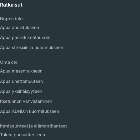
Ratkaisut
Nopea tuki
Apua ahdistukseen
Apua paniikkikohtauksiin
Apua stressiin ja uupumukseen
Oma olo
Apua masennukseen
Apua unettomuuteen
Apua yksinäisyyteen
Itsetunnon vahvistaminen
Apua ADHD:n kuormitukseen
Ihmissuhteet ja elämäntilanteet
Tukea parisuhteeseen