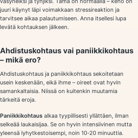
väsyneiksi ja tyhjiksi. Tämä on normaalia – keho on
juuri käynyt läpi voimakkaan stressireaktion ja
tarvitsee aikaa palautumiseen. Anna itsellesi lupa
levätä kohtauksen jälkeen.
Ahdistuskohtaus vai paniikkikohtaus
– mikä ero?
Ahdistuskohtaus ja paniikkikohtaus sekoitetaan
usein keskenään, eikä ihme – oireet ovat hyvin
samankaltaisia. Niissä on kuitenkin muutamia
tärkeitä eroja.
Paniikkikohtaus
alkaa tyypillisesti yllättäen, ilman
selkeää laukaisijaa. Se on hyvin intensiivinen mutta
yleensä lyhytkestoisempi, noin 10-20 minuuttia.