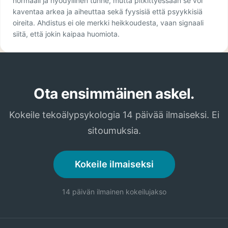
normaali ja hyödyllinen tunne, mutta pitkittyessään se voi
kaventaa arkea ja aiheuttaa sekä fyysisiä että psyykkisiä
oireita. Ahdistus ei ole merkki heikkoudesta, vaan signaali
siitä, että jokin kaipaa huomiota.
Ota ensimmäinen askel.
Kokeile tekoälypsykologia 14 päivää ilmaiseksi. Ei
sitoumuksia.
Kokeile ilmaiseksi
14 päivän ilmainen kokeilujakso