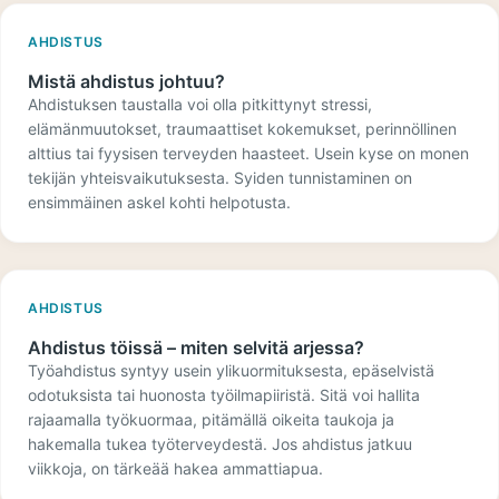
AHDISTUS
Mistä ahdistus johtuu?
Ahdistuksen taustalla voi olla pitkittynyt stressi,
elämänmuutokset, traumaattiset kokemukset, perinnöllinen
alttius tai fyysisen terveyden haasteet. Usein kyse on monen
tekijän yhteisvaikutuksesta. Syiden tunnistaminen on
ensimmäinen askel kohti helpotusta.
AHDISTUS
Ahdistus töissä – miten selvitä arjessa?
Työahdistus syntyy usein ylikuormituksesta, epäselvistä
odotuksista tai huonosta työilmapiiristä. Sitä voi hallita
rajaamalla työkuormaa, pitämällä oikeita taukoja ja
hakemalla tukea työterveydestä. Jos ahdistus jatkuu
viikkoja, on tärkeää hakea ammattiapua.