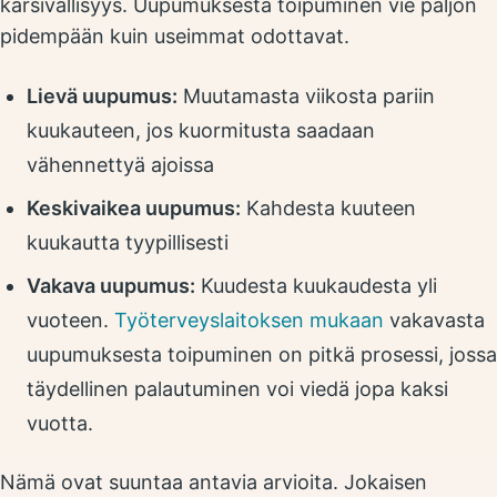
kärsivällisyys. Uupumuksesta toipuminen vie paljon
pidempään kuin useimmat odottavat.
Lievä uupumus:
Muutamasta viikosta pariin
kuukauteen, jos kuormitusta saadaan
vähennettyä ajoissa
Keskivaikea uupumus:
Kahdesta kuuteen
kuukautta tyypillisesti
Vakava uupumus:
Kuudesta kuukaudesta yli
vuoteen.
Työterveyslaitoksen mukaan
vakavasta
uupumuksesta toipuminen on pitkä prosessi, jossa
täydellinen palautuminen voi viedä jopa kaksi
vuotta.
Nämä ovat suuntaa antavia arvioita. Jokaisen