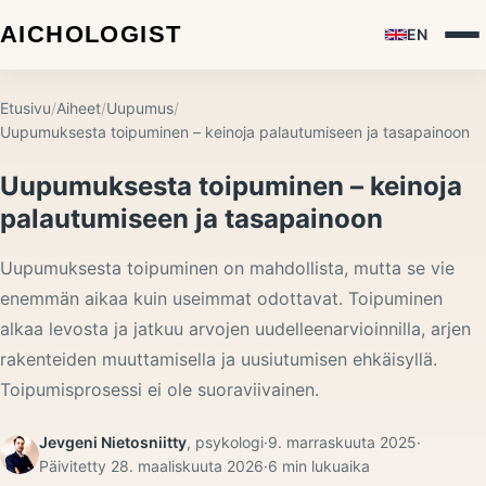
EN
Etusivu
/
Aiheet
/
Uupumus
/
Uupumuksesta toipuminen – keinoja palautumiseen ja tasapainoon
Uupumuksesta toipuminen – keinoja
palautumiseen ja tasapainoon
Uupumuksesta toipuminen on mahdollista, mutta se vie
enemmän aikaa kuin useimmat odottavat. Toipuminen
alkaa levosta ja jatkuu arvojen uudelleenarvioinnilla, arjen
rakenteiden muuttamisella ja uusiutumisen ehkäisyllä.
Toipumisprosessi ei ole suoraviivainen.
Jevgeni Nietosniitty
,
psykologi
·
9. marraskuuta 2025
·
Päivitetty
28. maaliskuuta 2026
·
6
min lukuaika