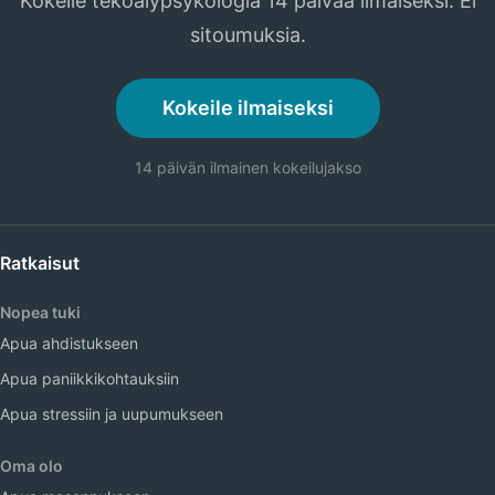
Kokeile tekoälypsykologia 14 päivää ilmaiseksi. Ei
sitoumuksia.
Kokeile ilmaiseksi
14 päivän ilmainen kokeilujakso
Ratkaisut
Nopea tuki
Apua ahdistukseen
Apua paniikkikohtauksiin
Apua stressiin ja uupumukseen
Oma olo