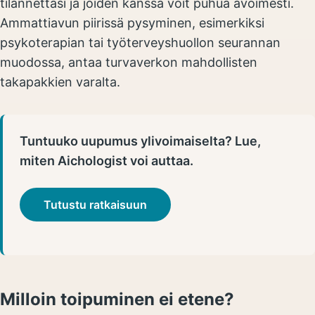
tilannettasi ja joiden kanssa voit puhua avoimesti.
Ammattiavun piirissä pysyminen, esimerkiksi
psykoterapian tai työterveyshuollon seurannan
muodossa, antaa turvaverkon mahdollisten
takapakkien varalta.
Tuntuuko uupumus ylivoimaiselta? Lue,
miten Aichologist voi auttaa.
Tutustu ratkaisuun
Milloin toipuminen ei etene?