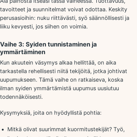
Älä painosta itseäsi tässä vaiheessa. Tuottavuus,
tavoitteet ja suunnitelmat voivat odottaa. Keskity
perusasioihin: nuku riittävästi, syö säännöllisesti ja
liiku kevyesti, jos siihen on voimia.
Vaihe 3: Syiden tunnistaminen ja
ymmärtäminen
Kun akuutein väsymys alkaa hellittää, on aika
tarkastella rehellisesti niitä tekijöitä, jotka johtivat
uupumukseen. Tämä vaihe on ratkaiseva, koska
ilman syiden ymmärtämistä uupumus uusiutuu
todennäköisesti.
Kysymyksiä, joita on hyödyllistä pohtia:
Mitkä olivat suurimmat kuormitustekijät? Työ,