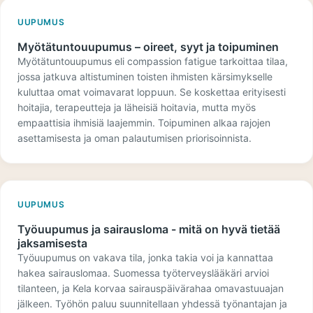
UUPUMUS
Myötätuntouupumus – oireet, syyt ja toipuminen
Myötätuntouupumus eli compassion fatigue tarkoittaa tilaa,
jossa jatkuva altistuminen toisten ihmisten kärsimykselle
kuluttaa omat voimavarat loppuun. Se koskettaa erityisesti
hoitajia, terapeutteja ja läheisiä hoitavia, mutta myös
empaattisia ihmisiä laajemmin. Toipuminen alkaa rajojen
asettamisesta ja oman palautumisen priorisoinnista.
UUPUMUS
Työuupumus ja sairausloma - mitä on hyvä tietää
jaksamisesta
Työuupumus on vakava tila, jonka takia voi ja kannattaa
hakea sairauslomaa. Suomessa työterveyslääkäri arvioi
tilanteen, ja Kela korvaa sairauspäivärahaa omavastuuajan
jälkeen. Työhön paluu suunnitellaan yhdessä työnantajan ja