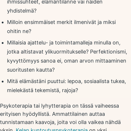
ihmissuhteet, elämäntilanne vai näiden
yhdistelmä?
Milloin ensimmäiset merkit ilmenivät ja miksi
ohitin ne?
Millaisia ajattelu- ja toimintamalleja minulla on,
jotka altistavat ylikuormitukselle? Perfektionismi,
kyvyttömyys sanoa ei, oman arvon mittaaminen
suoritusten kautta?
Mitä elämästäni puuttui: lepoa, sosiaalista tukea,
mielekästä tekemistä, rajoja?
Psykoterapia tai lyhytterapia on tässä vaiheessa
erityisen hyödyllistä. Ammattilainen auttaa
tunnistamaan kaavoja, joita voi olla vaikea nähdä
yksin.
Kelan kuntoutuspsykoterapia
on yksi