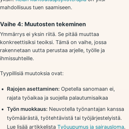
mahdollisuus tuen saamiseen.
Vaihe 4: Muutosten tekeminen
Ymmärrys ei yksin riitä. Se pitää muuttaa
konkreettisiksi teoiksi. Tämä on vaihe, jossa
rakennetaan uutta perustaa arjelle, työlle ja
ihmissuhteille.
Tyypillisiä muutoksia ovat:
Rajojen asettaminen:
Opetella sanomaan ei,
rajata työaikaa ja suojella palautumisaikaa
Työn muokkaus:
Neuvotella työnantajan kanssa
työmäärästä, työtehtävistä tai työjärjestelyistä.
Lue lisää artikkelista
Työuupumus ja sairausloma
.