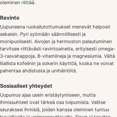
oleminen riittää.
Ravinto
Uupuneena ruokailutottumukset menevät helposti
sekaisin. Pyri syömään säännöllisesti ja
monipuolisesti. Aivojen ja hermoston palautuminen
tarvitsee riittävästi ravintoaineita, erityisesti omega-
3-rasvahappoja, B-vitamiineja ja magnesiumia. Vältä
liiallista kofeiinin ja sokerin käyttöä, koska ne voivat
pahentaa ahdistusta ja unihäiriöitä.
Sosiaaliset yhteydet
Uupumus ajaa usein eristäytymiseen, mutta
ihmissuhteet ovat tärkeä osa toipumista. Valitse
seuraksesi ihmisiä, joiden kanssa oleminen tuntuu
turvalliselta ja voimaannuttavalta. Sinun ei tarvitse