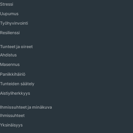
Stressi
Uupumus
Työhyvinvointi
Resilienssi
Tunteet ja oireet
Ahdistus
Masennus
Paniikkihäiriö
Tunteiden säätely
Aistiyliherkkyys
Ihmissuhteet ja minäkuva
Ihmissuhteet
Yksinäisyys